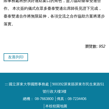
際事務處將扮演好連結窗口的角色，盡力協助臺泰雙邊合
作。 本次簽約儀式在眾多臺泰雙邊出席師長見證下完成，
臺泰雙邊合作將無限延伸，各項交流之合作協助方案將逐步
落實。
瀏覽數:
952
友善列印
:::
國立屏東大學國際事務處 │900392屏東縣屏東市民生東路51
號行政大樓3樓
總機： 08-7663800 │傳真：08-7234406
│
本校校園地圖