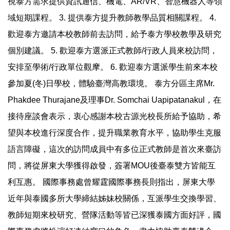
視泰方需求提供資訊通信、機電、AR/VR、智慧機器人等領
域短期課程。 3. 提供泰方提升教師教學品質相關課程。 4.
歡迎泰方邀請本校教師前去訪問，給予泰方學校教學及研究
個別建議。 5. 歡迎泰方選派正式教師/行政人員來校訪問，
安排至學術/行政單位觀摩。 6. 歡迎泰方選派學生前來本校
參加夏(冬)日學校，體驗臺灣高教環境。 泰方分區主席Mr.
Phakdee Thurajane及理事Dr. Somchai Uapipatanakul，在
接待座談會表示，衷心感謝本校古源光校長所給予協助，希
望與本校進行深度合作，提升職業教育水平，協助學生克服
語言障礙，這次的訪問成員中有多位正式教師是首次來臺訪
問，將從屏東大學獲得啟發，簽署MOU後臺泰雙方皆能互
利互惠。 國際事務處曾耀霆國際事務長則指出，屏東大學
近年與泰國多所大學締結姊妹校關係，互派學生交換學習、
教師短期來校研究、營隊活動等皆已深獲泰國方面好評，國