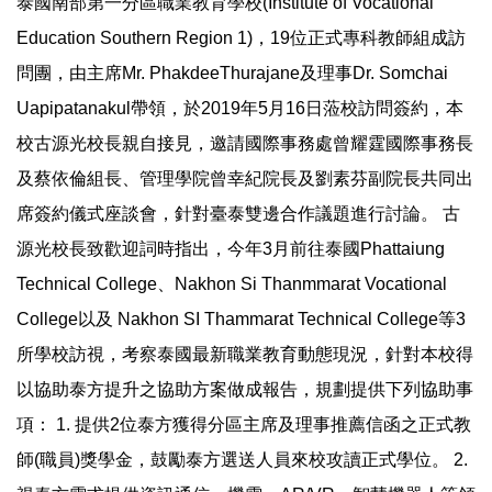
泰國南部第一分區職業教育學校(Institute of Vocational
Education Southern Region 1)，19位正式專科教師組成訪
問團，由主席Mr. PhakdeeThurajane及理事Dr. Somchai
Uapipatanakul帶領，於2019年5月16日蒞校訪問簽約，本
校古源光校長親自接見，邀請國際事務處曾耀霆國際事務長
及蔡依倫組長、管理學院曾幸紀院長及劉素芬副院長共同出
席簽約儀式座談會，針對臺泰雙邊合作議題進行討論。 古
源光校長致歡迎詞時指出，今年3月前往泰國Phattaiung
Technical College、Nakhon Si Thanmmarat Vocational
College以及 Nakhon SI Thammarat Technical College等3
所學校訪視，考察泰國最新職業教育動態現況，針對本校得
以協助泰方提升之協助方案做成報告，規劃提供下列協助事
項： 1. 提供2位泰方獲得分區主席及理事推薦信函之正式教
師(職員)獎學金，鼓勵泰方選送人員來校攻讀正式學位。 2.