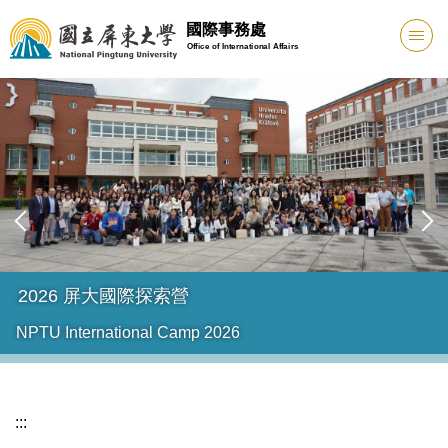
跳
國際事務處
到
Office of International Affairs
主
要
內
容
區
來屏大 最國際 學生出國交換機會多
Great opportunities to study abroad through our e
programs
:::