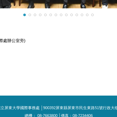
際處辦公室旁)
立屏東大學國際事務處 │900392屏東縣屏東市民生東路51號行政大
總機： 08-7663800 │傳真：08-7234406